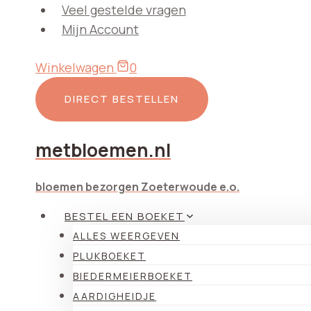
Doorgaan
Veel gestelde vragen
naar
Mijn Account
inhoud
Winkelwagen
0
DIRECT BESTELLEN
metbloemen.nl
bloemen bezorgen Zoeterwoude e.o.
BESTEL EEN BOEKET
ALLES WEERGEVEN
PLUKBOEKET
BIEDERMEIERBOEKET
AARDIGHEIDJE