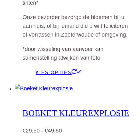
tinten*
Onze bezorger bezorgd de bloemen bij u
aan huis, of bij iemand die u wilt feliciteren
of verrassen in Zoeterwoude of omgeving.
*door wisseling van aanvoer kan
samenstelling afwijken van foto
Dit
KIES OPTIES
product
heeft
meerdere
variaties.
BOEKET KLEUREXPLOSIE
Deze
optie
Prijsklasse:
€
29,50
-
€
49,50
kan
€29,50