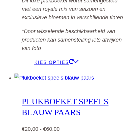
Dit luxe plukboeket wordt samengesteld
tot
op
met een royale mix van seizoen en
€55,00
de
exclusieve bloemen in verschillende tinten.
productpagina
*Door wisselende beschikbaarheid van
producten kan samenstelling iets afwijken
van foto
Dit
KIES OPTIES
product
heeft
meerdere
variaties.
PLUKBOEKET SPEELS
Deze
BLAUW PAARS
optie
kan
Prijsklasse:
€
20,00
-
€
60,00
gekozen