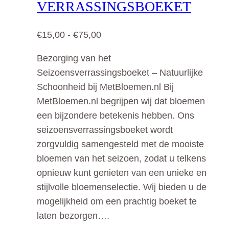
VERRASSINGSBOEKET
optie
kan
Prijsklasse:
€
15,00
-
€
75,00
gekozen
€15,00
worden
Bezorging van het
tot
op
Seizoensverrassingsboeket – Natuurlijke
€75,00
de
Schoonheid bij MetBloemen.nl Bij
productpagina
MetBloemen.nl begrijpen wij dat bloemen
een bijzondere betekenis hebben. Ons
seizoensverrassingsboeket wordt
zorgvuldig samengesteld met de mooiste
bloemen van het seizoen, zodat u telkens
opnieuw kunt genieten van een unieke en
stijlvolle bloemenselectie. Wij bieden u de
mogelijkheid om een prachtig boeket te
laten bezorgen….