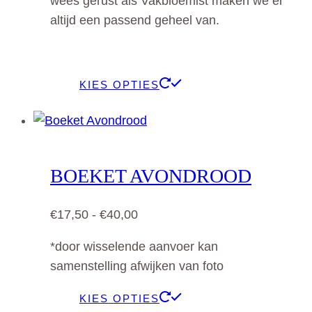
wees gerust als Vakbloemist maken we er
productpagina
altijd een passend geheel van.
Dit
KIES OPTIES
product
heeft
meerdere
variaties.
BOEKET AVONDROOD
Deze
optie
Prijsklasse:
€
17,50
-
€
40,00
kan
€17,50
gekozen
*door wisselende aanvoer kan
tot
worden
samenstelling afwijken van foto
€40,00
op
Dit
de
KIES OPTIES