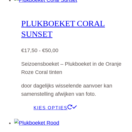
heeft
meerdere
variaties.
PLUKBOEKET CORAL
Deze
SUNSET
optie
kan
Prijsklasse:
€
17,50
-
€
50,00
gekozen
€17,50
worden
Seizoensboeket – Plukboeket in de Oranje
tot
op
Roze Coral tinten
€50,00
de
productpagina
door dagelijks wisselende aanvoer kan
samenstelling afwijken van foto.
Dit
KIES OPTIES
product
heeft
meerdere