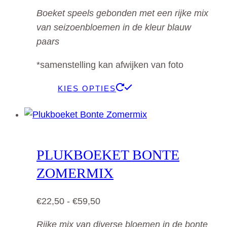
€20,00
worden
Boeket speels gebonden met een rijke mix
tot
op
van seizoenbloemen in de kleur blauw
€60,00
de
paars
productpagina
*samenstelling kan afwijken van foto
Dit
KIES OPTIES
product
heeft
meerdere
variaties.
PLUKBOEKET BONTE
Deze
ZOMERMIX
optie
kan
Prijsklasse:
€
22,50
-
€
59,50
gekozen
€22,50
worden
Rijke mix van diverse bloemen in de bonte