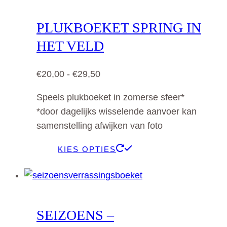
meerdere
variaties.
PLUKBOEKET SPRING IN
Deze
HET VELD
optie
kan
Prijsklasse:
€
20,00
-
€
29,50
gekozen
€20,00
worden
Speels plukboeket in zomerse sfeer*
tot
op
*door dagelijks wisselende aanvoer kan
€29,50
de
samenstelling afwijken van foto
productpagina
Dit
KIES OPTIES
product
heeft
meerdere
variaties.
SEIZOENS –
Deze