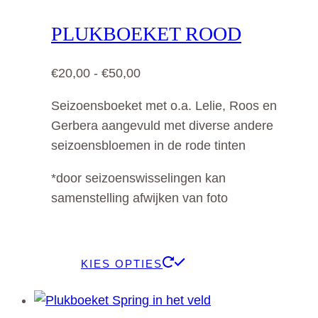
variaties.
PLUKBOEKET ROOD
Deze
optie
Prijsklasse:
€
20,00
-
€
50,00
kan
€20,00
gekozen
Seizoensboeket met o.a. Lelie, Roos en
tot
worden
Gerbera aangevuld met diverse andere
€50,00
op
seizoensbloemen in de rode tinten
de
*door seizoenswisselingen kan
productpagina
samenstelling afwijken van foto
Dit
KIES OPTIES
product
heeft