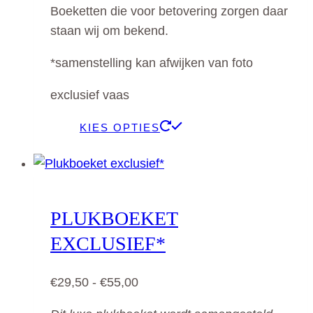
gekozen
Boeketten die voor betovering zorgen daar
tot
worden
staan wij om bekend.
€49,50
op
*samenstelling kan afwijken van foto
de
productpagina
exclusief vaas
Dit
KIES OPTIES
product
heeft
meerdere
variaties.
PLUKBOEKET
Deze
EXCLUSIEF*
optie
kan
Prijsklasse:
€
29,50
-
€
55,00
gekozen
€29,50
worden