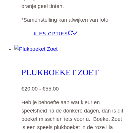
€50,00
de
oranje geel tinten.
productpagina
*Samenstelling kan afwijken van foto
Dit
KIES OPTIES
product
heeft
meerdere
variaties.
PLUKBOEKET ZOET
Deze
optie
Prijsklasse:
€
20,00
-
€
55,00
kan
€20,00
gekozen
Heb je behoefte aan wat kleur en
tot
worden
speelsheid na de donkere dagen, dan is dit
€55,00
op
boeket misschien iets voor u. Boeket Zoet
de
is een speels plukboeket in de roze lila
productpagina