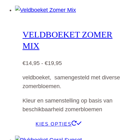
product
productpagina
heeft
meerdere
variaties.
VELDBOEKET ZOMER
Deze
MIX
optie
kan
Prijsklasse:
€
14,95
-
€
19,95
gekozen
€14,95
worden
veldboeket, samengesteld met diverse
tot
op
zomerbloemen.
€19,95
de
productpagina
Kleur en samenstelling op basis van
beschikbaarheid zomerbloemen
Dit
KIES OPTIES
product