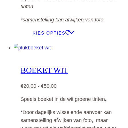
tot
op
tinten
€59,50
de
productpagina
*samenstelling kan afwijken van foto
Dit
KIES OPTIES
product
heeft
meerdere
variaties.
BOEKET WIT
Deze
optie
Prijsklasse:
€
20,00
-
€
50,00
kan
€20,00
gekozen
Speels boeket in de wit groene tinten.
tot
worden
€50,00
*Door dagelijks wisselende aanvoer kan
op
samenstelling afwijken van foto, maar
de