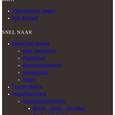
Veel gestelde vragen
Mijn Account
SNEL NAAR
Bestel een boeket
Alles weergeven
Plukboeket
Biedermeierboeket
Aardigheidje
Rozen
Tuin en Balkon
Rouwbloemwerk
Rouwarrangementen
Blauw – paars – lila tinten