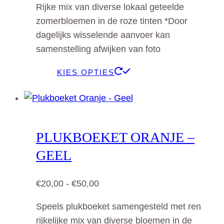
Rijke mix van diverse lokaal geteelde
tot
zomerbloemen in de roze tinten *Door
€50,00
dagelijks wisselende aanvoer kan
samenstelling afwijken van foto
Dit
KIES OPTIES
product
heeft
meerdere
variaties.
PLUKBOEKET ORANJE –
Deze
GEEL
optie
kan
Prijsklasse:
€
20,00
-
€
50,00
gekozen
€20,00
worden
Speels plukboeket samengesteld met ren
tot
op
rijkelijke mix van diverse bloemen in de