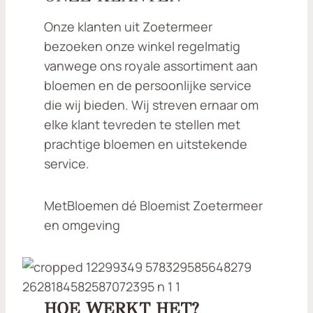
5
t
0
Onze klanten uit Zoetermeer
o
t
t
o
bezoeken onze winkel regelmatig
€
t
5
vanwege ons royale assortiment aan
€
0
5
bloemen en de persoonlijke service
,
9
0
,
die wij bieden. Wij streven ernaar om
0
5
elke klant tevreden te stellen met
0
prachtige bloemen en uitstekende
service.
MetBloemen dé Bloemist Zoetermeer
en omgeving
HOE WERKT HET?