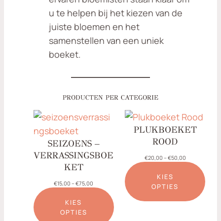
u te helpen bij het kiezen van de
juiste bloemen en het
samenstellen van een uniek
boeket.
PRODUCTEN PER CATEGORIE
PLUKBOEKET
ROOD
SEIZOENS –
VERRASSINGSBOE
P
€
20,00
–
€
50,00
KET
r
i
KIES
j
P
€
15,00
–
€
75,00
OPTIES
s
r
k
i
KIES
l
j
OPTIES
a
s