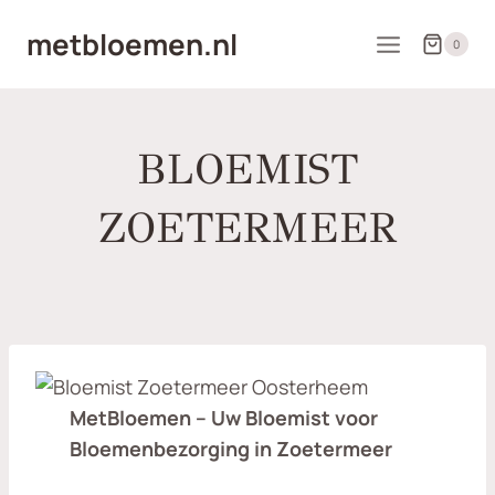
Doorgaan
metbloemen.nl
naar
0
inhoud
BLOEMIST
ZOETERMEER
MetBloemen – Uw Bloemist voor
Bloemenbezorging in Zoetermeer