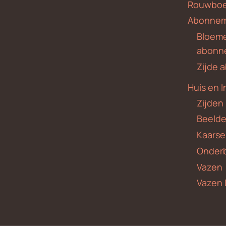
Rouwboe
Abonne
Bloem
abonn
Zijde
Huis en I
Zijden
Beeld
Kaars
Onder
Vazen
Vazen 