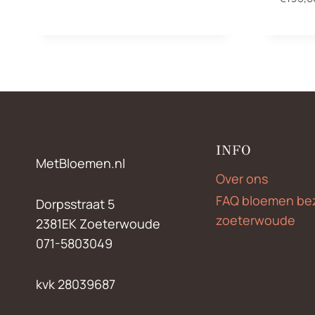
€200,00
INFO
MetBloemen.nl
Over ons
FAQ bloemen be
Dorpsstraat 5
zoeterwoude
2381EK Zoeterwoude
071-5803049
kvk 28039687