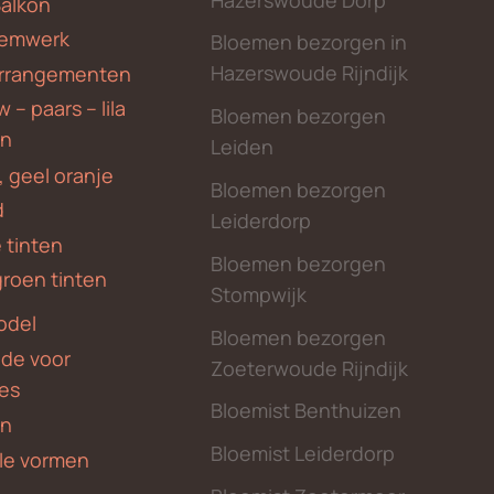
Hazerswoude Dorp
Balkon
emwerk
Bloemen bezorgen in
Hazerswoude Rijndijk
rrangementen
 – paars – lila
Bloemen bezorgen
en
Leiden
, geel oranje
Bloemen bezorgen
d
Leiderdorp
 tinten
Bloemen bezorgen
groen tinten
Stompwijk
odel
Bloemen bezorgen
nde voor
Zoeterwoude Rijndijk
des
Bloemist Benthuizen
en
Bloemist Leiderdorp
le vormen