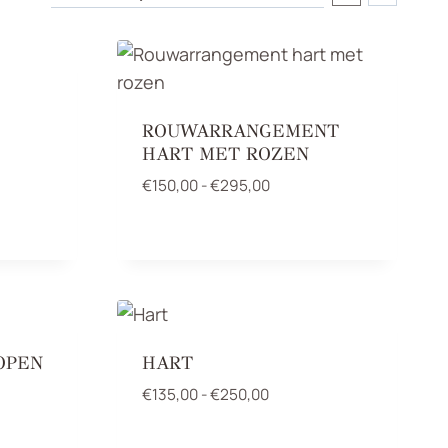
ROUWARRANGEMENT
HART MET ROZEN
asse:
0
Prijsklasse:
€
150,00
-
€
295,00
€150,00
0
tot
€295,00
OPEN
HART
sse:
Prijsklasse:
€
135,00
-
€
250,00
€135,00
tot