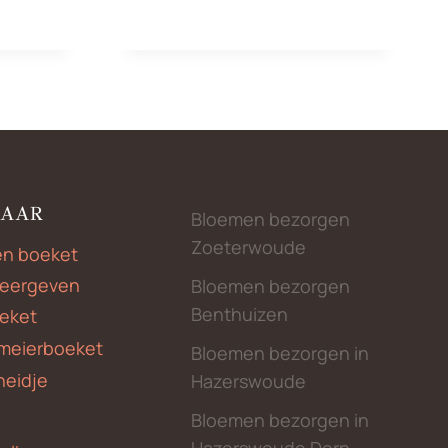
€250,00
NAAR
Bloemen bezorgen
Zoeterwoude
en boeket
weergeven
Bloemen bezorgen
Benthuizen
eket
meierboeket
Bloemen bezorgen in
heidje
Hazerswoude
Bloemen bezorgen in