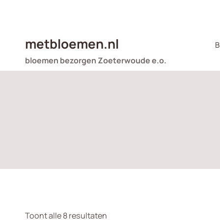
Doorgaan
naar
inhoud
metbloemen.nl
B
bloemen bezorgen Zoeterwoude e.o.
Gesorteerd
Toont alle 8 resultaten