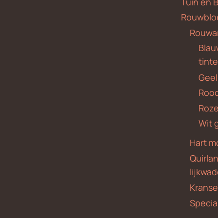
Tuin en 
Rouwblo
Rouwa
Blauw
tint
Geel
Roo
Roze
Wit 
Hart m
Quirla
lijkwa
Krans
Specia