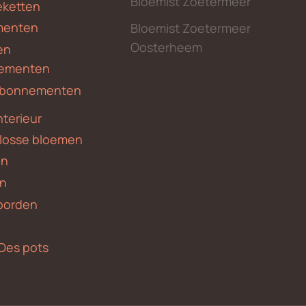
Bloemist Zoetermeer
ketten
menten
Bloemist Zoetermeer
Oosterheem
en
ementen
 abonnementen
nterieur
 losse bloemen
en
en
borden
Des pots