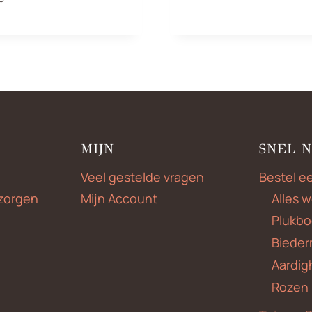
€225,00
MIJN
SNEL 
Veel gestelde vragen
Bestel e
zorgen
Mijn Account
Alles 
Plukbo
Bieder
Aardig
Rozen