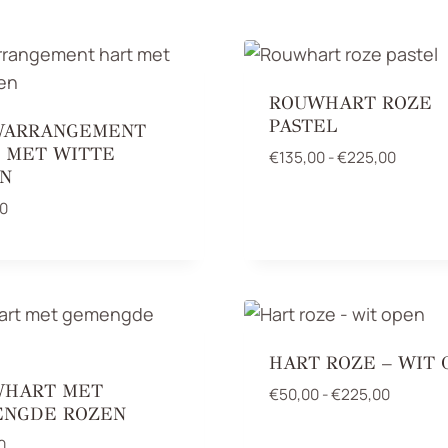
ROUWHART ROZE
PASTEL
WARRANGEMENT
 MET WITTE
Prijskl
€
135,00
-
€
225,00
N
€135,0
tot
0
€225,0
HART ROZE – WIT 
HART MET
Prijskla
€
50,00
-
€
225,00
NGDE ROZEN
€50,00
tot
0