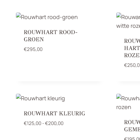
op
nieuwste
ROUWHART ROOD-
GROEN
ROU
HART
€
295,00
ROZE
€
250,0
ROUWHART KLEURIG
ROUW
Prijsklasse:
€
125,00
-
€
200,00
GEME
€125,00
tot
€
195,0