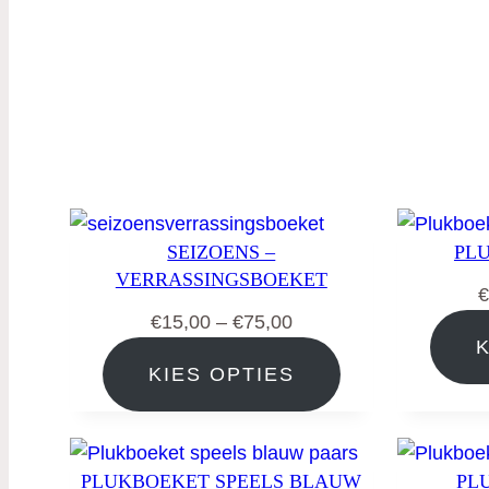
SEIZOENS –
PL
VERRASSINGSBOEKET
€
Prijsklasse:
€
15,00
–
€
75,00
€15,00
KIES OPTIES
tot
€75,00
PLUKBOEKET SPEELS BLAUW
PL