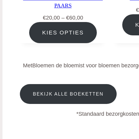
PAARS
€
Prijsklasse:
€
20,00
–
€
60,00
€20,00
KIES OPTIES
tot
€60,00
MetBloemen de bloemist voor bloemen bezorge
BEKIJK ALLE BOEKETTEN
*Standaard bezorgkosten 