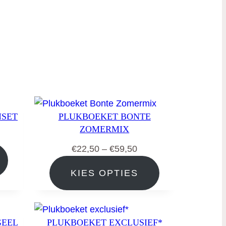
NSET
PLUKBOEKET BONTE
ZOMERMIX
jsklasse:
Prijsklasse:
€
22,50
–
€
59,50
,50
€22,50
KIES OPTIES
tot
,00
€59,50
GEEL
PLUKBOEKET EXCLUSIEF*