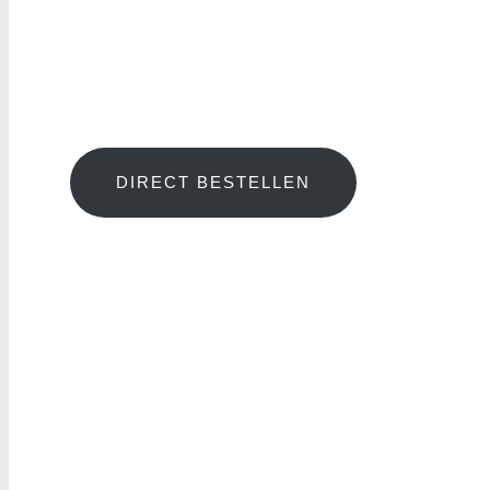
Metbloemen.nl uw lokale vak bl
DIRECT BESTELLEN