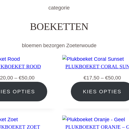
categorie
BOEKETTEN
bloemen bezorgen Zoeterwoude
UKBOEKET ROOD
PLUKBOEKET CORAL SU
Prijsklasse:
Pri
20,00
–
€
50,00
€
17,50
–
€
50,00
€20,00
€17
KIES OPTIES
KIES OPTIES
tot
tot
€50,00
€50
UKBOEKET ZOET
PLUKBOEKET ORANJE – 