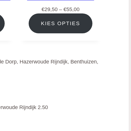
jsklasse:
Prijsklasse:
€
29,50
–
€
55,00
,00
€29,50
KIES OPTIES
tot
,00
€55,00
 Dorp, Hazerwoude Rijndijk, Benthuizen,
rwoude Rijndijk 2.50