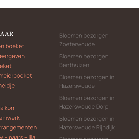
NAAR
Bloemen bezorgen
Zoeterwoude
en boeket
weergeven
Bloemen bezorgen
Benthuizen
eket
meierboeket
Bloemen bezorgen in
heidje
Hazerswoude
Bloemen bezorgen in
Hazerswoude Dorp
Balkon
emwerk
Bloemen bezorgen in
Hazerswoude Rijndijk
rrangementen
 – paars – lila