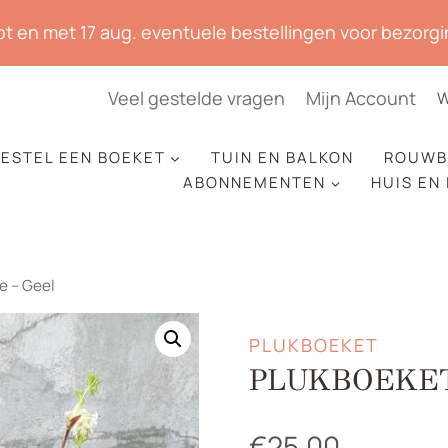
tot en met 17 aug. eventuele bestellingen voor bezorgin
Veel gestelde vragen
Mijn Account
W
ESTEL EEN BOEKET
TUIN EN BALKON
ROUWB
ABONNEMENTEN
HUIS EN
e – Geel
PLUKBOEKET
PLUKBOEKET
€
25,00