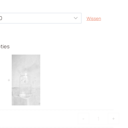
Wissen
ties
Luxe
-
+
kaartje