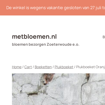
Doorgaan
De winkel is wegens vakantie gesloten van 27 juli 
naar
inhoud
metbloemen.nl
B
bloemen bezorgen Zoeterwoude e.o.
Home
/
Cart
/
Boeketten
/
Plukboeket
/
Plukboeket Oranj