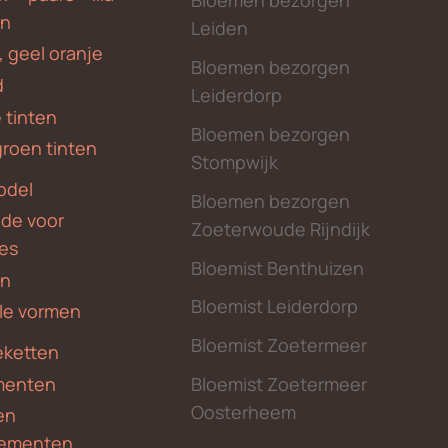
Bloemen bezorgen
en
Leiden
, geel oranje
Bloemen bezorgen
d
Leiderdorp
 tinten
Bloemen bezorgen
groen tinten
Stompwijk
odel
Bloemen bezorgen
nde voor
Zoeterwoude Rijndijk
des
Bloemist Benthuizen
en
Bloemist Leiderdorp
le vormen
Bloemist Zoetermeer
ketten
menten
Bloemist Zoetermeer
Oosterheem
en
ementen