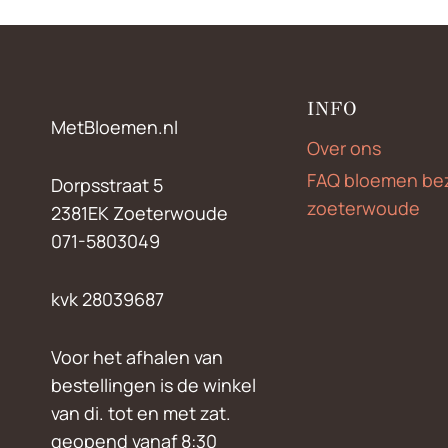
INFO
MetBloemen.nl
Over ons
FAQ bloemen be
Dorpsstraat 5
zoeterwoude
2381EK Zoeterwoude
071-5803049
kvk 28039687
Voor het afhalen van
bestellingen is de winkel
van di. tot en met zat.
geopend vanaf 8:30