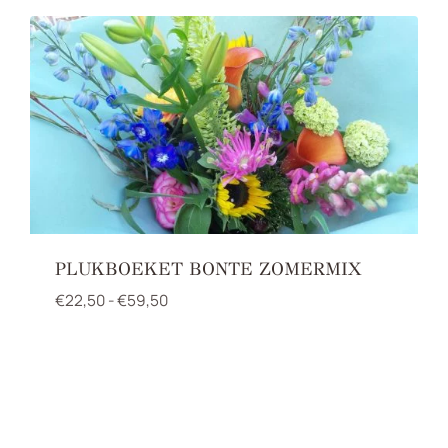
PLUKBOEKET BONTE ZOMERMIX
Prijsklasse:
€
22,50
-
€
59,50
€22,50
tot
€59,50