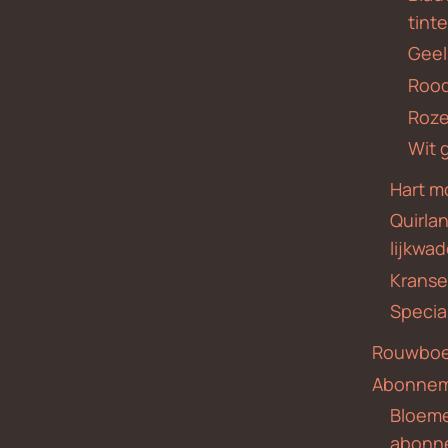
tint
Geel
Roo
Roze
Wit 
Hart m
Quirla
lijkwa
Krans
Specia
Rouwboe
Abonne
Bloem
abonn