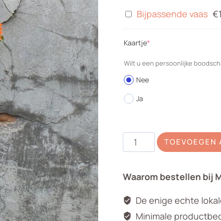
Bijpassende
Bijpassende vaas
€
vaas
(required)
Kaartje
*
Wilt u een persoonlijke boodsch
Nee
Ja
Plukboeket
TOEVOEGEN 
Oranje
-
Waarom bestellen bij 
Geel
aantal
De enige echte loka
Minimale productbedr