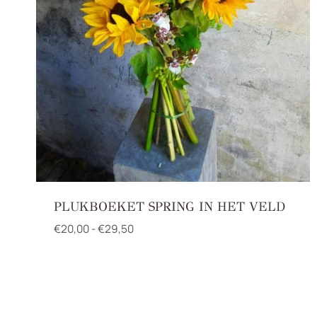
PLUKBOEKET SPRING IN HET VELD
Prijsklasse:
€
20,00
-
€
29,50
€20,00
tot
€29,50