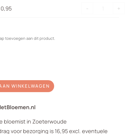
aantal
Bijpassende
10,95
-
+
vaas
aantal
ap toevoegen aan dit product.
AAN WINKELWAGEN
MetBloemen.nl
le bloemist in Zoeterwoude
ag voor bezorging is 16,95 excl. eventuele