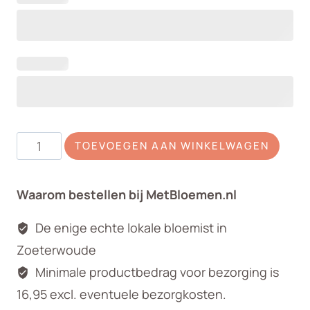
Plukboeket
TOEVOEGEN AAN WINKELWAGEN
Coral
Sunset
Waarom bestellen bij MetBloemen.nl
aantal
De enige echte lokale bloemist in
Zoeterwoude
Minimale productbedrag voor bezorging is
16,95 excl. eventuele bezorgkosten.