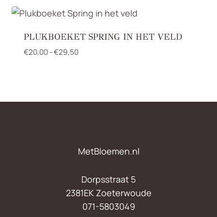
PLUKBOEKET SPRING IN HET VELD
Prijsklasse:
€
20,00
-
€
29,50
€20,00
tot
€29,50
MetBloemen.nl
Dorpsstraat 5
2381EK Zoeterwoude
071-5803049