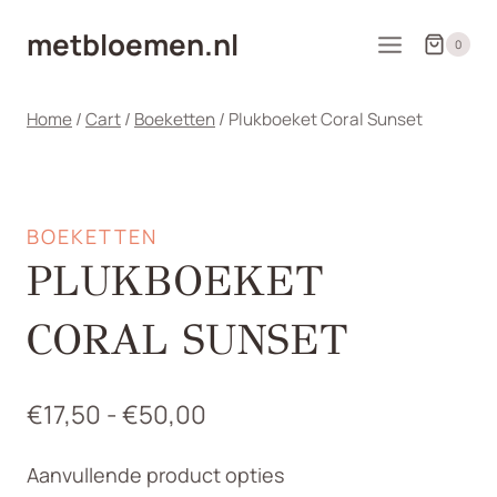
Doorgaan
metbloemen.nl
naar
0
inhoud
Home
/
Cart
/
Boeketten
/
Plukboeket Coral Sunset
BOEKETTEN
PLUKBOEKET
CORAL SUNSET
Prijsklasse:
€
17,50
-
€
50,00
€17,50
Aanvullende product opties
tot