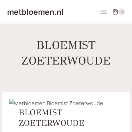
Doorgaan
metbloemen.nl
naar
0
inhoud
BLOEMIST
ZOETERWOUDE
BLOEMIST
ZOETERWOUDE