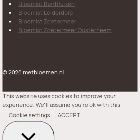
Bloemist Benthuizen
Bloemist Leiderdorp
Bloemist Zoetermeer
Bloemist Zoetermeer Oosterheem
© 2026 metbloemen.nl
This website uses cookies to improve your
experience. We'll assume you're ok with this
Cookie settings
ACCEPT