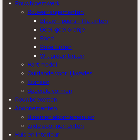
Rouwbloemwerk
Rouwarrangementen
Blauw – paars – lila tinten
Geel, geel oranje
Rood
Roze tinten
Wit groen tinten
Hart model
Quirlande voor lijkwades
Kransen
Speciale vormen
Rouwboeketten
Abonnementen
Bloemen abonnementen
Zijde abonnementen
Huis en Interieur