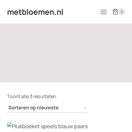
Doorgaan
metbloemen.nl
naar
0
inhoud
Gesorteerd
Toont alle 3 resultaten
op
nieuwste