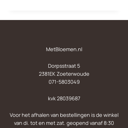
€15,00
tot
€75,00
MetBloemen.nl
Dorpsstraat 5
2381EK Zoeterwoude
071-5803049
kvk 28039687
Voor het afhalen van bestellingen is de winkel
van di. tot en met zat. geopend vanaf 8:30