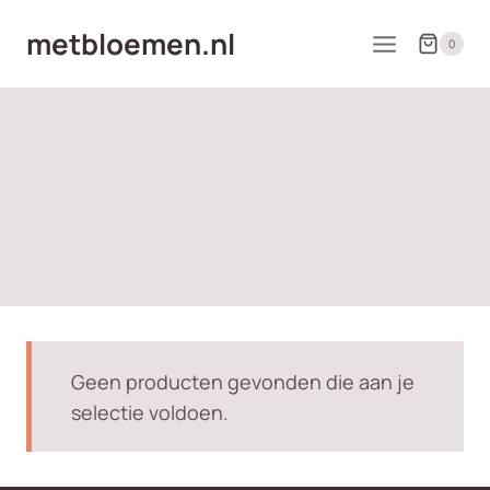
Doorgaan
metbloemen.nl
naar
0
inhoud
Geen producten gevonden die aan je
selectie voldoen.