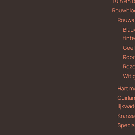
Tuin en 
Rouwblo
Rouwa
Blauw
tint
Geel
Roo
Roze
Wit 
Hart m
Quirla
lijkwa
Krans
Specia