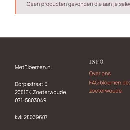
Geen producten gevonden die aan je selec
INFO
MetBloemen.nl
Over ons
FAQ bloemen be
Dorpsstraat 5
zoeterwoude
2381EK Zoeterwoude
071-5803049
kvk 28039687