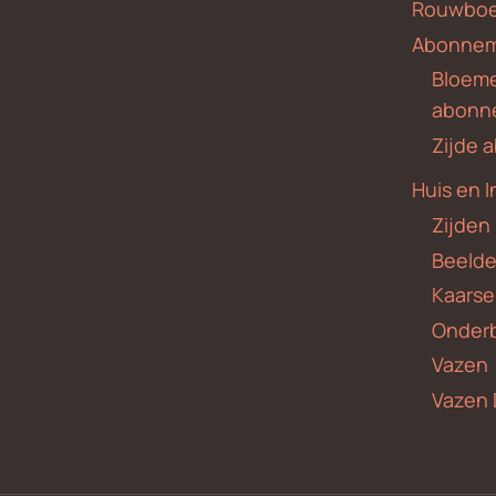
Rouwboe
Abonne
Bloem
abonn
Zijde
Huis en I
Zijden
Beeld
Kaars
Onder
Vazen
Vazen 