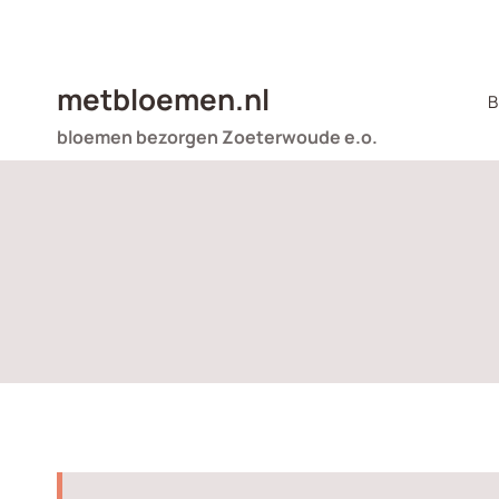
Doorgaan
naar
inhoud
metbloemen.nl
B
bloemen bezorgen Zoeterwoude e.o.