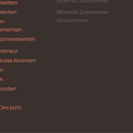
Bloemist Zoetermeer
ketten
menten
Bloemist Zoetermeer
Oosterheem
en
ementen
 abonnementen
nterieur
 losse bloemen
en
en
borden
Des pots