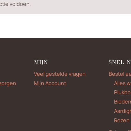
tie voldoen.
MIJN
SNEL 
Veel gestelde vragen
Bestel e
zorgen
Mijn Account
Alles 
Plukbo
Bieder
Aardig
Rozen