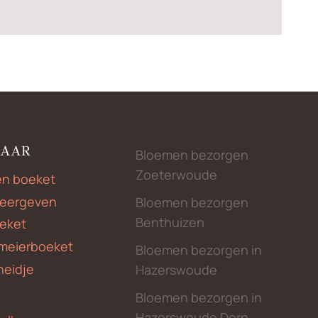
NAAR
Bloemen bezorgen
Zoeterwoude
en boeket
weergeven
Bloemen bezorgen
Benthuizen
eket
meierboeket
Bloemen bezorgen in
heidje
Hazerswoude
Bloemen bezorgen in
Hazerswoude Dorp