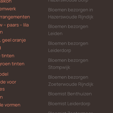
Balkon
emwerk
Bloemen bezorgen in
Hazerswoude Rijndijk
rrangementen
 – paars – lila
Bloemen bezorgen
en
Leiden
, geel oranje
Bloemen bezorgen
d
Leiderdorp
 tinten
Bloemen bezorgen
groen tinten
Stompwijk
odel
Bloemen bezorgen
nde voor
Zoeterwoude Rijndijk
des
Bloemist Benthuizen
en
Bloemist Leiderdorp
le vormen