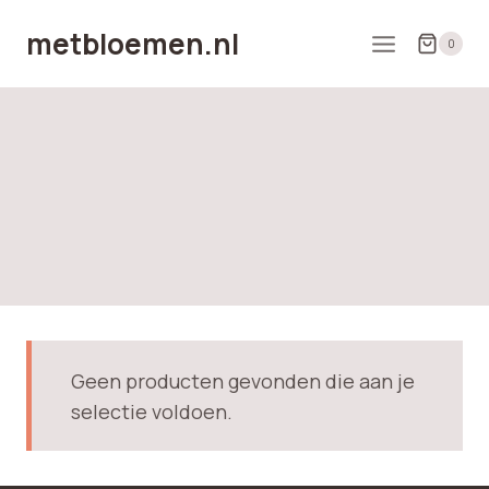
Doorgaan
metbloemen.nl
naar
0
inhoud
Geen producten gevonden die aan je
selectie voldoen.