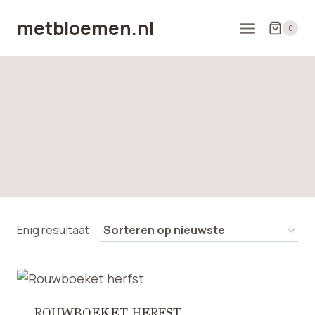
Doorgaan
metbloemen.nl
naar
0
inhoud
Enig resultaat
ROUWBOEKET HERFST