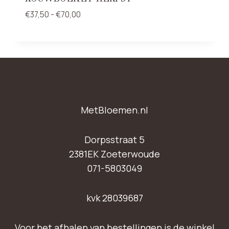
Prijsklasse:
€
37,50
-
€
70,00
€37,50
tot
€70,00
MetBloemen.nl
Dorpsstraat 5
2381EK Zoeterwoude
071-5803049
kvk 28039687
Voor het afhalen van bestellingen is de winkel