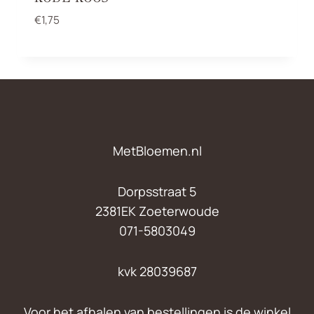
€
1,75
MetBloemen.nl
Dorpsstraat 5
2381EK Zoeterwoude
071-5803049
kvk 28039687
Voor het afhalen van bestellingen is de winkel