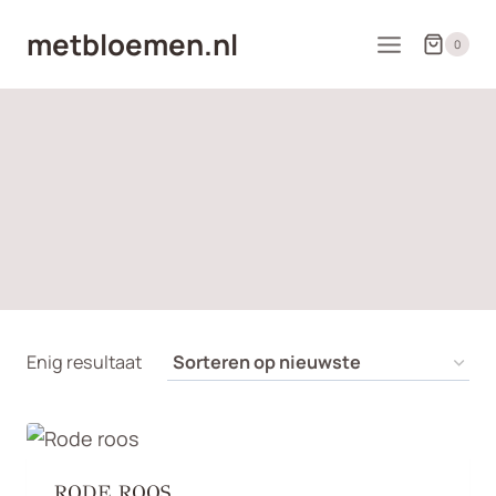
Doorgaan
metbloemen.nl
naar
0
inhoud
Enig resultaat
RODE ROOS