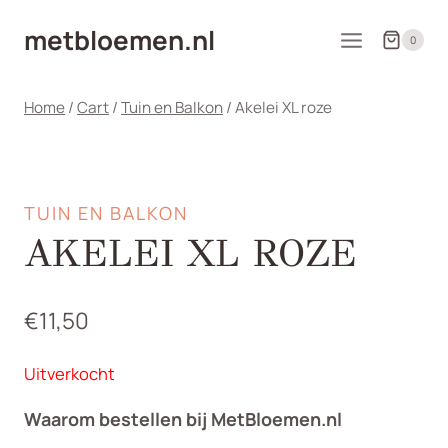
Doorgaan
metbloemen.nl
naar
0
inhoud
Home
/
Cart
/
Tuin en Balkon
/
Akelei XL roze
TUIN EN BALKON
AKELEI XL ROZE
€
11,50
Uitverkocht
Waarom bestellen bij MetBloemen.nl