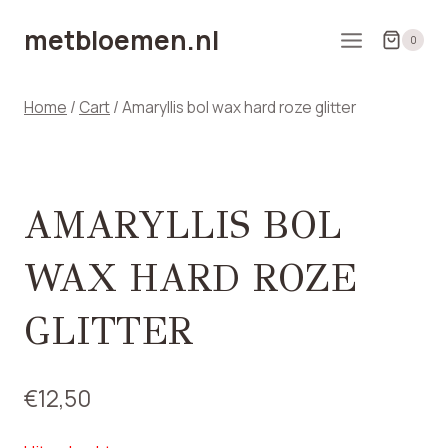
Doorgaan
metbloemen.nl
naar
0
inhoud
Home
/
Cart
/
Amaryllis bol wax hard roze glitter
AMARYLLIS BOL
WAX HARD ROZE
GLITTER
€
12,50