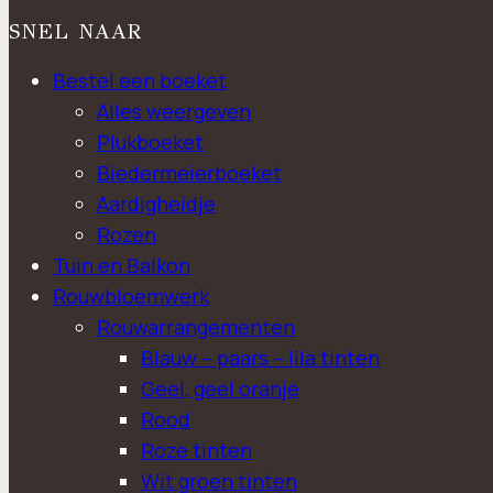
SNEL NAAR
Bestel een boeket
Alles weergeven
Plukboeket
Biedermeierboeket
Aardigheidje
Rozen
Tuin en Balkon
Rouwbloemwerk
Rouwarrangementen
Blauw – paars – lila tinten
Geel, geel oranje
Rood
Roze tinten
Wit groen tinten