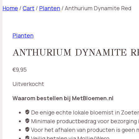
Home
/
Cart
/
Planten
/
Anthurium Dynamite Red
Planten
ANTHURIUM DYNAMITE R
€
9,95
Uitverkocht
Waarom bestellen bij MetBloemen.nl
De enige echte lokale bloemist in Zoet
Minimale productbedrag voor bezorging i
Voor het afhalen van producten is geen
Veilig betalen via Mollie/Wero