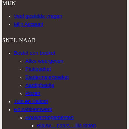
MIJN
Veel gestelde vragen
Mijn Account
SNEL NAAR
Bestel een boeket
Alles weergeven
Plukboeket
Biedermeierboeket
Aardigheidje
Rozen
Tuin en Balkon
Rouwbloemwerk
Rouwarrangementen
Blauw – paars – lila tinten