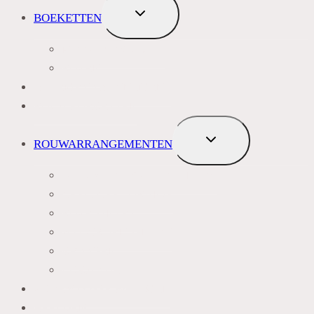
TOGGLE
BOEKETTEN
SUBMENU
MEEST VERKOCHT
ROZEN
BLOEMENABONNEMENT
ROUWBOEKETTEN
TOGGLE
ROUWARRANGEMENTEN
SUBMENU
BLAUW PAARS LILA TINTEN
GEEL, GEEL ORANJE
ROZE TINTEN
WIT GROEN TINTEN
KRANSEN
LIJKWADES
ZIJDEN LOSSE BLOEMEN
BEELDEN