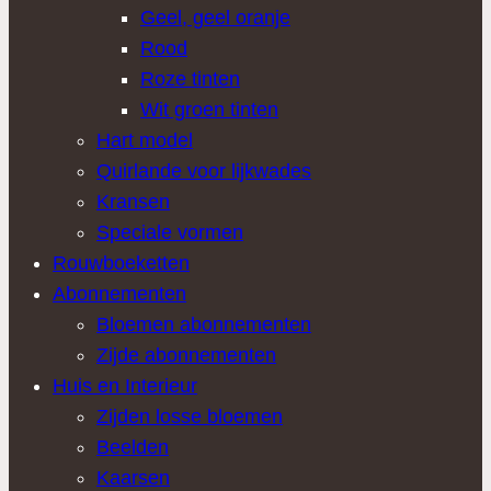
Geel, geel oranje
Rood
Roze tinten
Wit groen tinten
Hart model
Quirlande voor lijkwades
Kransen
Speciale vormen
Rouwboeketten
Abonnementen
Bloemen abonnementen
Zijde abonnementen
Huis en Interieur
Zijden losse bloemen
Beelden
Kaarsen