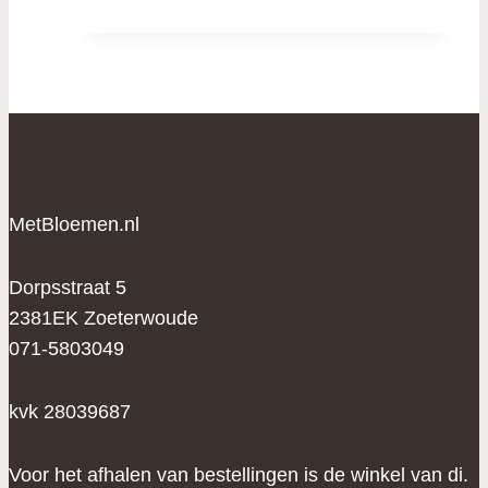
MetBloemen.nl
Dorpsstraat 5
2381EK Zoeterwoude
071-5803049
kvk 28039687
Voor het afhalen van bestellingen is de winkel van di.