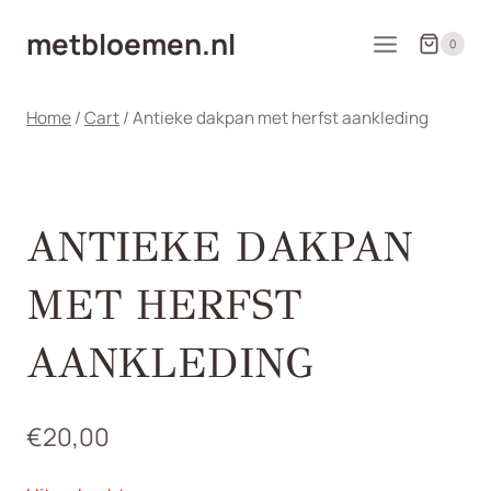
Doorgaan
metbloemen.nl
naar
0
inhoud
Home
/
Cart
/
Antieke dakpan met herfst aankleding
ANTIEKE DAKPAN
MET HERFST
AANKLEDING
€
20,00