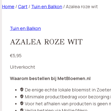
Home
/
Cart
/
Tuin en Balkon
/
Azalea roze wit
Tuin en Balkon
AZALEA ROZE WIT
€
5,95
Uitverkocht
Waarom bestellen bij MetBloemen.nl
De enige echte lokale bloemist in Zoet
Minimale productbedrag voor bezorging i
Voor het afhalen van producten is geen
Veilig betalen via Mollie/Wero