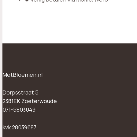
MetBloemen.nl
Dorpsstraat 5
2381EK Zoeterwoude
071-5803049
kvk 28039687