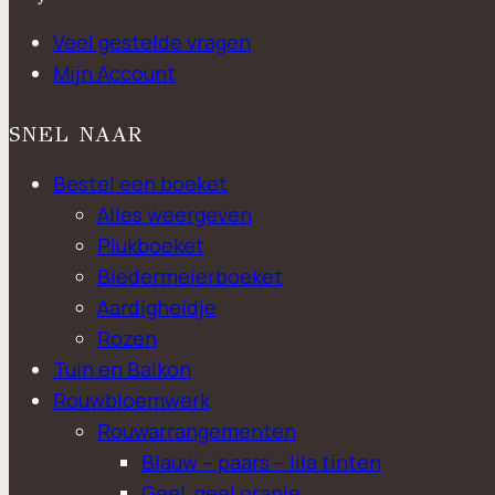
Veel gestelde vragen
Mijn Account
SNEL NAAR
Bestel een boeket
Alles weergeven
Plukboeket
Biedermeierboeket
Aardigheidje
Rozen
Tuin en Balkon
Rouwbloemwerk
Rouwarrangementen
Blauw – paars – lila tinten
Geel, geel oranje