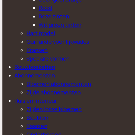
Rood
Roze tinten
Wit groen tinten
Hart model
Quirlande voor lijkwades
Kransen
Speciale vormen
Rouwboeketten
Abonnementen
Bloemen abonnementen
Zijde abonnementen
Huis en Interieur
Zijden losse bloemen
Beelden
Kaarsen
Onderborden