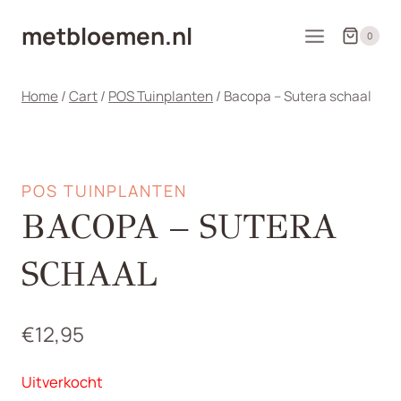
Doorgaan
metbloemen.nl
naar
0
inhoud
Home
/
Cart
/
POS Tuinplanten
/
Bacopa – Sutera schaal
POS TUINPLANTEN
BACOPA – SUTERA
SCHAAL
€
12,95
Uitverkocht