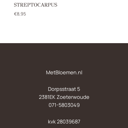
STREPTOCARPUS
€
8,95
MetBloemen.nl
Dorpsstraat 5
2381EK Zoeterwoude
071-5803049
kvk 28039687