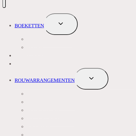
TOGGLE
BOEKETTEN
SUBMENU
MEEST VERKOCHT
ROZEN
BLOEMENABONNEMENT
ROUWBOEKETTEN
TOGGLE
ROUWARRANGEMENTEN
SUBMENU
BLAUW PAARS LILA TINTEN
GEEL, GEEL ORANJE
ROZE TINTEN
WIT GROEN TINTEN
KRANSEN
LIJKWADES