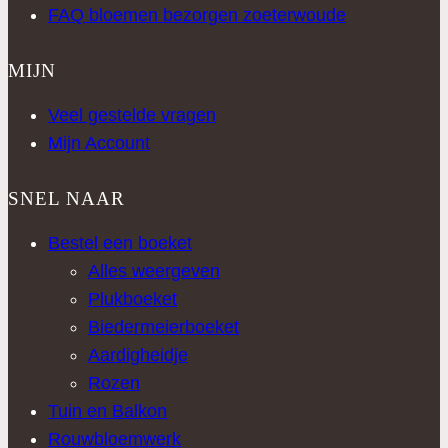
FAQ bloemen bezorgen zoeterwoude
MIJN
Veel gestelde vragen
Mijn Account
SNEL NAAR
Bestel een boeket
Alles weergeven
Plukboeket
Biedermeierboeket
Aardigheidje
Rozen
Tuin en Balkon
Rouwbloemwerk