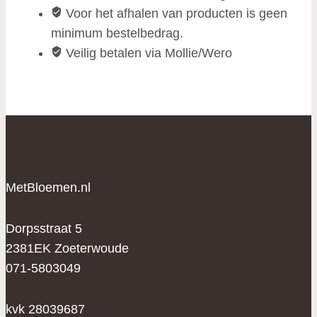
Voor het afhalen van producten is geen
minimum bestelbedrag.
Veilig betalen via Mollie/Wero
MetBloemen.nl
Dorpsstraat 5
2381EK Zoeterwoude
071-5803049
kvk 28039687