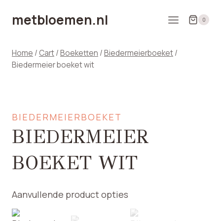
Doorgaan
metbloemen.nl
naar
0
inhoud
Home
/
Cart
/
Boeketten
/
Biedermeierboeket
/
Biedermeier boeket wit
BIEDERMEIERBOEKET
BIEDERMEIER
BOEKET WIT
Aanvullende product opties