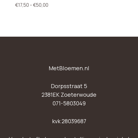
Prijsklasse:
€
17,50
-
€
50,00
€17,50
tot
€50,00
MetBloemen.nl
Dorpsstraat 5
2381EK Zoeterwoude
071-5803049
kvk 28039687