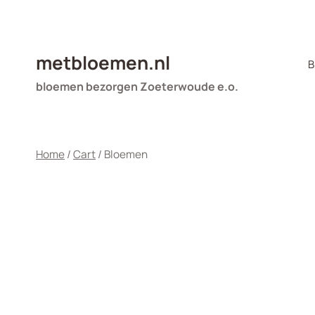
Doorgaan
naar
inhoud
metbloemen.nl
B
bloemen bezorgen Zoeterwoude e.o.
Home
/
Cart
/
Bloemen