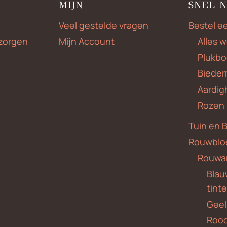
MIJN
SNEL 
Veel gestelde vragen
Bestel e
zorgen
Mijn Account
Alles 
Plukbo
Bieder
Aardig
Rozen
Tuin en 
Rouwblo
Rouwa
Blauw
tint
Geel
Roo