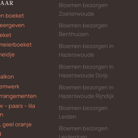
NAAR
Bloemen bezorgen
Zoeterwoude
en boeket
weergeven
Bloemen bezorgen
Benthuizen
eket
meierboeket
Bloemen bezorgen in
heidje
Hazerswoude
Bloemen bezorgen in
Hazerswoude Dorp
Balkon
emwerk
Bloemen bezorgen in
Hazerswoude Rijndijk
rrangementen
 – paars – lila
Bloemen bezorgen
en
Leiden
, geel oranje
Bloemen bezorgen
d
Leiderdorp