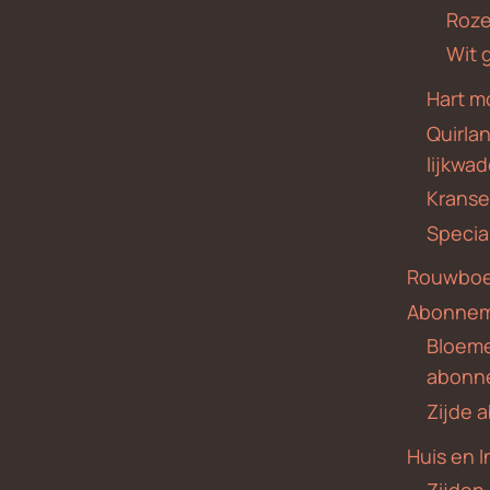
Roze
Wit 
Hart m
Quirla
lijkwa
Krans
Specia
Rouwboe
Abonne
Bloem
abonn
Zijde
Huis en I