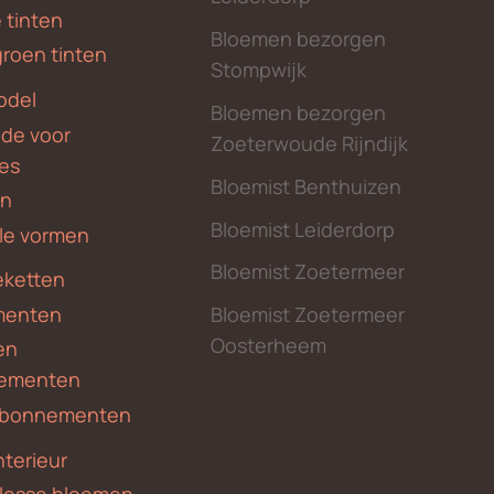
 tinten
Bloemen bezorgen
groen tinten
Stompwijk
odel
Bloemen bezorgen
nde voor
Zoeterwoude Rijndijk
des
Bloemist Benthuizen
en
Bloemist Leiderdorp
le vormen
Bloemist Zoetermeer
ketten
menten
Bloemist Zoetermeer
Oosterheem
en
ementen
 abonnementen
nterieur