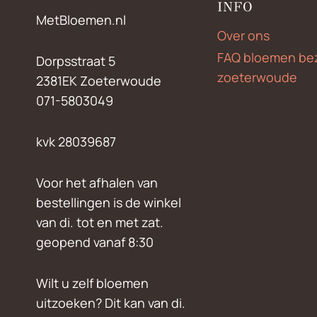
INFO
MetBloemen.nl
Over ons
FAQ bloemen be
Dorpsstraat 5
zoeterwoude
2381EK Zoeterwoude
071-5803049
kvk 28039687
Voor het afhalen van
bestellingen is de winkel
van di. tot en met zat.
geopend vanaf 8:30
Wilt u zelf bloemen
uitzoeken? Dit kan van di.