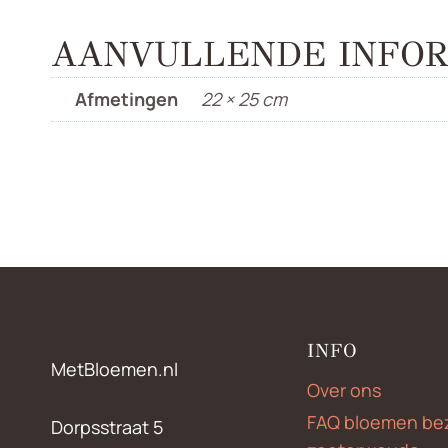
AANVULLENDE INFOR
Afmetingen
22 × 25 cm
INFO
MetBloemen.nl
Over ons
FAQ bloemen be
Dorpsstraat 5