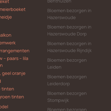
Benthuizen
eket
meierboeket
Bloemen bezorgen in
heidje
Hazerswoude
Bloemen bezorgen in
Hazerswoude Dorp
Balkon
emwerk
Bloemen bezorgen in
Hazerswoude Rijndijk
rrangementen
 – paars – lila
Bloemen bezorgen
en
Leiden
, geel oranje
Bloemen bezorgen
d
Leiderdorp
 tinten
Bloemen bezorgen
groen tinten
Stompwijk
odel
Bloemen bezorgen