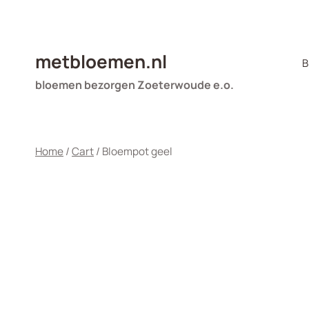
Doorgaan
naar
inhoud
metbloemen.nl
B
bloemen bezorgen Zoeterwoude e.o.
Home
/
Cart
/
Bloempot geel