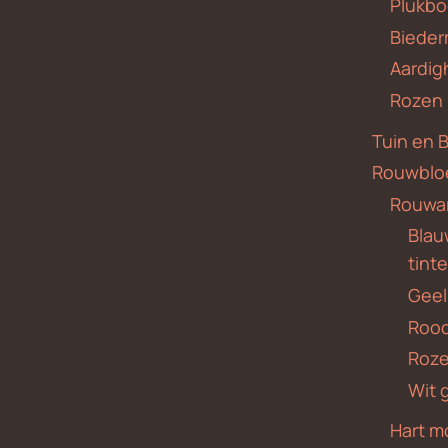
Plukbo
Bieder
Aardig
Rozen
Tuin en 
Rouwblo
Rouwa
Blauw
tint
Geel
Roo
Roze
Wit 
Hart m