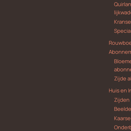
Quirla
lijkwa
Krans
Specia
Rouwboe
Abonne
Bloem
abonn
Zijde
Huis en I
Zijden
Beeld
Kaars
Onder