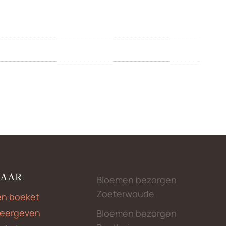
NAAR
Bloemen bezorgen
Zoeterwoude
en boeket
weergeven
Bloemen bezorgen