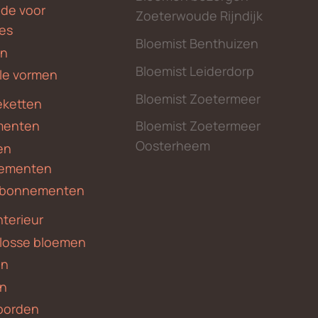
nde voor
Zoeterwoude Rijndijk
des
Bloemist Benthuizen
en
Bloemist Leiderdorp
le vormen
Bloemist Zoetermeer
ketten
menten
Bloemist Zoetermeer
Oosterheem
en
ementen
 abonnementen
nterieur
 losse bloemen
en
en
borden