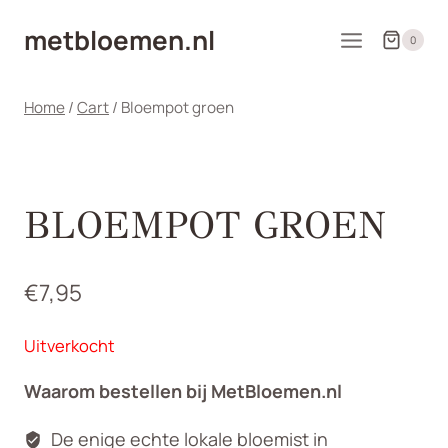
Doorgaan
metbloemen.nl
naar
0
inhoud
Home
/
Cart
/
Bloempot groen
BLOEMPOT GROEN
€
7,95
Uitverkocht
Waarom bestellen bij MetBloemen.nl
De enige echte lokale bloemist in