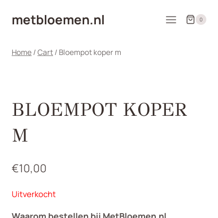
Doorgaan
metbloemen.nl
naar
0
inhoud
Home
/
Cart
/
Bloempot koper m
BLOEMPOT KOPER
M
€
10,00
Uitverkocht
Waarom bestellen bij MetBloemen.nl