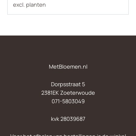
excl. planten
MetBloemen.nl
Dorpsstraat 5
2381EK Zoeterwoude
071-5803049
kvk 28039687