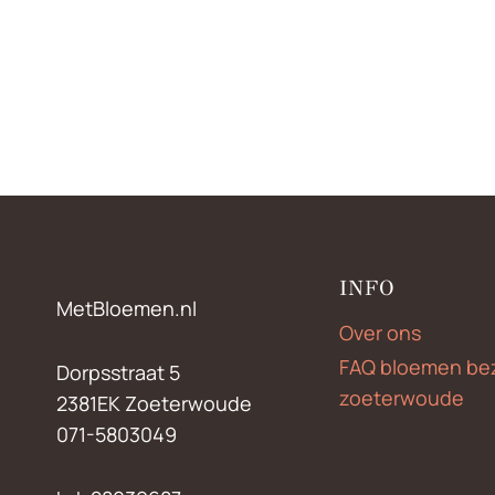
INFO
MetBloemen.nl
Over ons
FAQ bloemen be
Dorpsstraat 5
zoeterwoude
2381EK Zoeterwoude
071-5803049