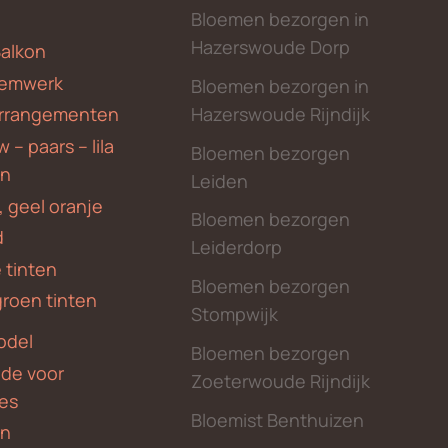
Bloemen bezorgen in
Hazerswoude Dorp
Balkon
emwerk
Bloemen bezorgen in
Hazerswoude Rijndijk
rrangementen
 – paars – lila
Bloemen bezorgen
en
Leiden
, geel oranje
Bloemen bezorgen
d
Leiderdorp
 tinten
Bloemen bezorgen
groen tinten
Stompwijk
odel
Bloemen bezorgen
nde voor
Zoeterwoude Rijndijk
des
Bloemist Benthuizen
en