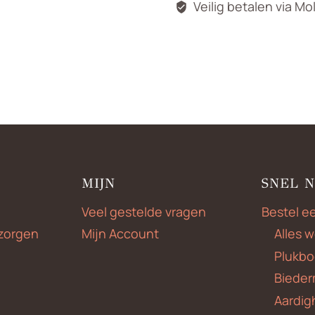
Veilig betalen via Mo
MIJN
SNEL 
Veel gestelde vragen
Bestel e
zorgen
Mijn Account
Alles 
Plukbo
Bieder
Aardig