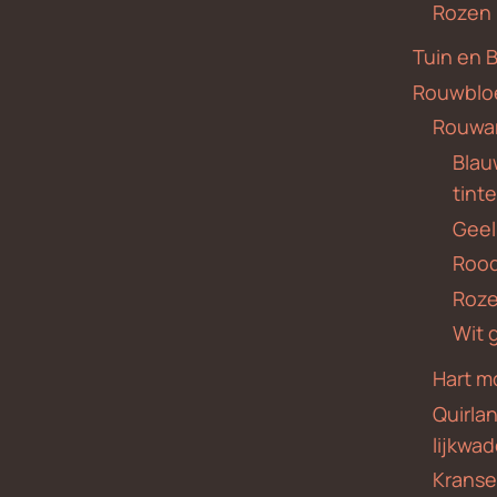
Rozen
Tuin en 
Rouwblo
Rouwa
Blauw
tint
Geel
Roo
Roze
Wit 
Hart m
Quirla
lijkwa
Krans