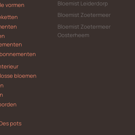
Bloemist Leiderdorp
le vormen
Bloemist Zoetermeer
ketten
menten
Bloemist Zoetermeer
Oosterheem
en
ementen
 abonnementen
nterieur
 losse bloemen
en
en
borden
Des pots