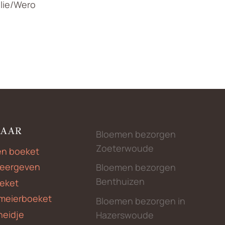
llie/Wero
NAAR
Bloemen bezorgen
Zoeterwoude
en boeket
weergeven
Bloemen bezorgen
Benthuizen
eket
meierboeket
Bloemen bezorgen in
heidje
Hazerswoude