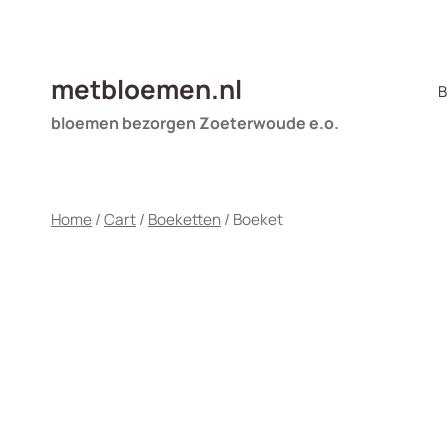
Doorgaan
naar
inhoud
metbloemen.nl
B
bloemen bezorgen Zoeterwoude e.o.
Home
/
Cart
/
Boeketten
/
Boeket