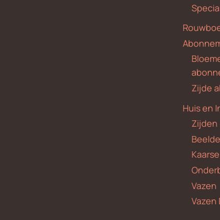
Specia
Rouwboe
Abonne
Bloem
abonn
Zijde
Huis en I
Zijden
Beeld
Kaars
Onder
Vazen
Vazen 