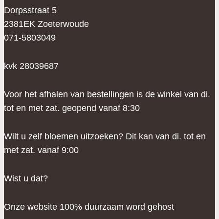
worden
Dorpsstraat 5
op
2381EK Zoeterwoude
de
071-5803049
productpagina
kvk 28039687
Voor het afhalen van bestellingen is de winkel van di.
tot en met zat. geopend vanaf 8:30
Wilt u zelf bloemen uitzoeken? Dit kan van di. tot en
met zat. vanaf 9:00
Wist u dat?
Onze website 100% duurzaam word gehost