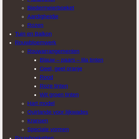
Biedermeierboeket
Aardigheidje
Rozen
Tuin en Balkon
Rouwbloemwerk
Rouwarrangementen
Blauw – paars – lila tinten
Geel, geel oranje
Rood
Roze tinten
Wit groen tinten
Hart model
Quirlande voor lijkwades
Kransen
Speciale vormen
Rouwboeketten