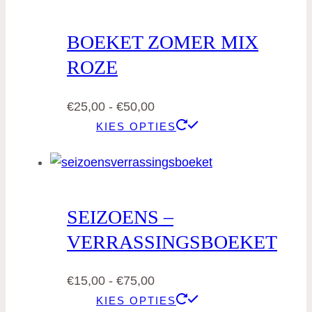
BOEKET ZOMER MIX
ROZE
Prijsklasse:
€
25,00
-
€
50,00
€25,00
Dit
KIES OPTIES
tot
product
€50,00
heeft
meerdere
variaties.
SEIZOENS –
Deze
VERRASSINGSBOEKET
optie
kan
Prijsklasse:
€
15,00
-
€
75,00
gekozen
€15,00
Dit
worden
KIES OPTIES