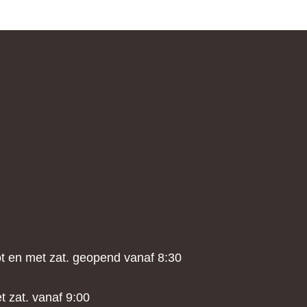
a
tot en met zat. geopend vanaf 8:30
t zat. vanaf 9:00