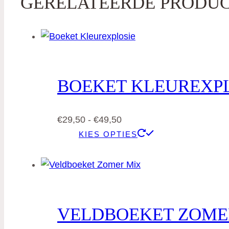
GERELATEERDE PRODU
BOEKET KLEUREXP
Prijsklasse:
€
29,50
-
€
49,50
€29,50
Dit
KIES OPTIES
tot
product
€49,50
heeft
meerdere
variaties.
Deze
VELDBOEKET ZOME
optie