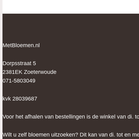
Deze
optie
kan
gekozen
worden
MetBloemen.nl
op
de
productpagin
Dorpsstraat 5
2381EK Zoeterwoude
071-5803049
kvk 28039687
Voor het afhalen van bestellingen is de winkel van di. 
Wilt u zelf bloemen uitzoeken? Dit kan van di. tot en me