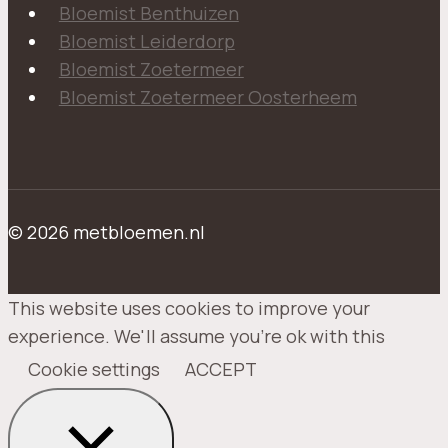
Bloemist Benthuizen
Bloemist Leiderdorp
Bloemist Zoetermeer
Bloemist Zoetermeer Oosterheem
© 2026 metbloemen.nl
This website uses cookies to improve your
experience. We'll assume you're ok with this
Cookie settings
ACCEPT