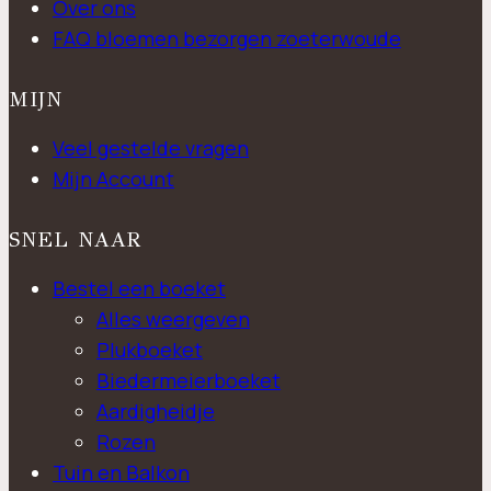
Over ons
FAQ bloemen bezorgen zoeterwoude
MIJN
Veel gestelde vragen
Mijn Account
SNEL NAAR
Bestel een boeket
Alles weergeven
Plukboeket
Biedermeierboeket
Aardigheidje
Rozen
Tuin en Balkon