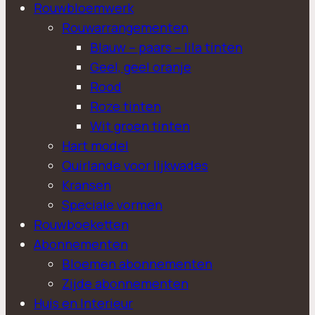
Rouwbloemwerk
Rouwarrangementen
Blauw – paars – lila tinten
Geel, geel oranje
Rood
Roze tinten
Wit groen tinten
Hart model
Quirlande voor lijkwades
Kransen
Speciale vormen
Rouwboeketten
Abonnementen
Bloemen abonnementen
Zijde abonnementen
Huis en Interieur