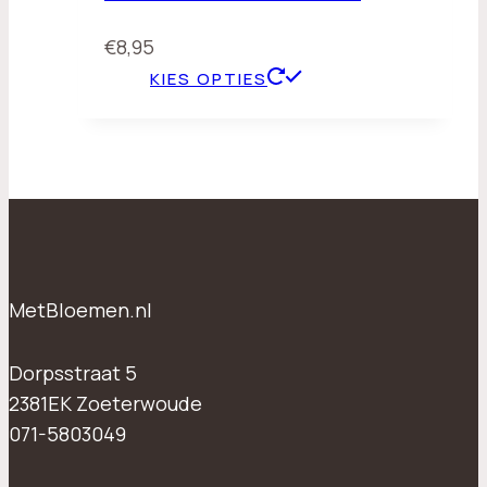
€
8,95
KIES OPTIES
MetBloemen.nl
Dorpsstraat 5
2381EK Zoeterwoude
071-5803049