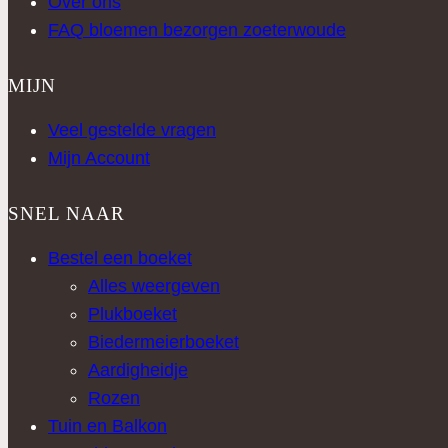
Over ons
FAQ bloemen bezorgen zoeterwoude
MIJN
Veel gestelde vragen
Mijn Account
SNEL NAAR
Bestel een boeket
Alles weergeven
Plukboeket
Biedermeierboeket
Aardigheidje
Rozen
Tuin en Balkon