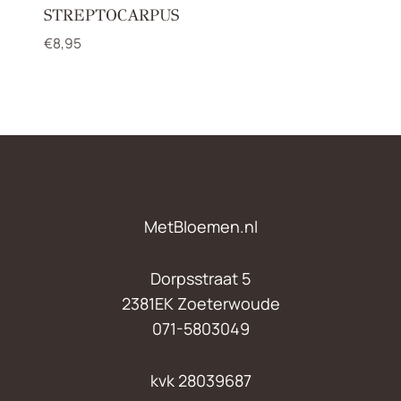
STREPTOCARPUS
€
8,95
MetBloemen.nl
Dorpsstraat 5
2381EK Zoeterwoude
071-5803049
kvk 28039687