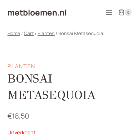
Doorgaan
metbloemen.nl
naar
0
inhoud
Home
/
Cart
/
Planten
/
Bonsai Metasequoia
PLANTEN
BONSAI
METASEQUOIA
€
18,50
Uitverkocht