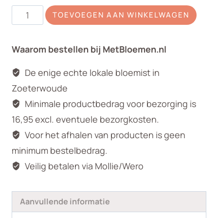
Boomvaas
TOEVOEGEN AAN WINKELWAGEN
Roman
middel
Waarom bestellen bij MetBloemen.nl
assortie
aantal
De enige echte lokale bloemist in
Zoeterwoude
Minimale productbedrag voor bezorging is
16,95 excl. eventuele bezorgkosten.
Voor het afhalen van producten is geen
minimum bestelbedrag.
Veilig betalen via Mollie/Wero
Aanvullende informatie