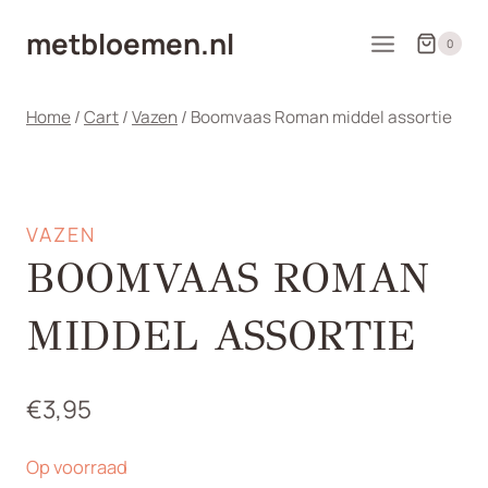
Doorgaan
metbloemen.nl
naar
0
inhoud
Home
/
Cart
/
Vazen
/
Boomvaas Roman middel assortie
VAZEN
BOOMVAAS ROMAN
MIDDEL ASSORTIE
€
3,95
Op voorraad