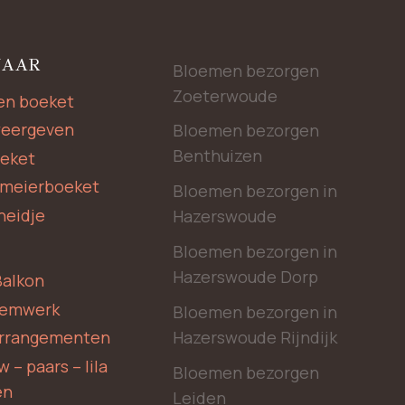
NAAR
Bloemen bezorgen
Zoeterwoude
en boeket
weergeven
Bloemen bezorgen
Benthuizen
oeket
rmeierboeket
Bloemen bezorgen in
heidje
Hazerswoude
Bloemen bezorgen in
Hazerswoude Dorp
Balkon
oemwerk
Bloemen bezorgen in
Hazerswoude Rijndijk
rrangementen
 – paars – lila
Bloemen bezorgen
en
Leiden