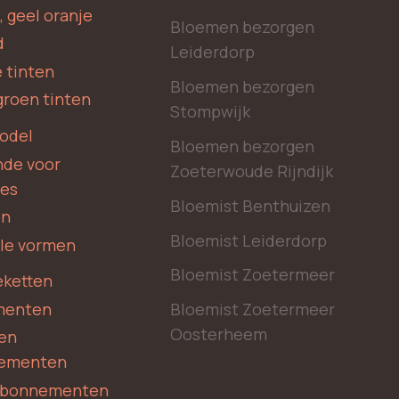
, geel oranje
Bloemen bezorgen
d
Leiderdorp
 tinten
Bloemen bezorgen
groen tinten
Stompwijk
odel
Bloemen bezorgen
nde voor
Zoeterwoude Rijndijk
des
Bloemist Benthuizen
en
Bloemist Leiderdorp
le vormen
Bloemist Zoetermeer
ketten
menten
Bloemist Zoetermeer
Oosterheem
en
ementen
 abonnementen