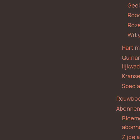
Geel
Roo
Roze
Wit 
Hart m
Quirla
lijkwa
Krans
Specia
Rouwboe
Abonne
Bloem
abonn
Zijde