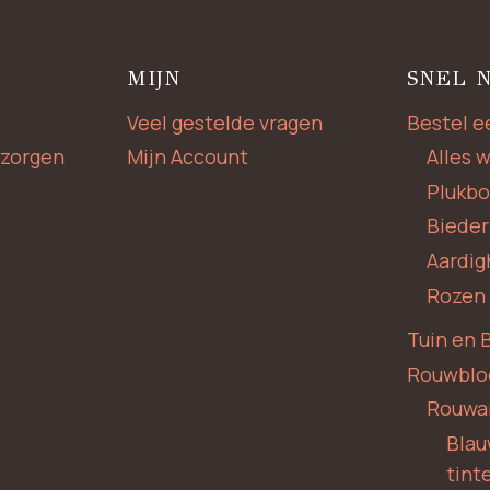
MIJN
SNEL 
Veel gestelde vragen
Bestel e
zorgen
Mijn Account
Alles 
Plukb
Biede
Aardig
Rozen
Tuin en 
Rouwbl
Rouwa
Blauw
tint