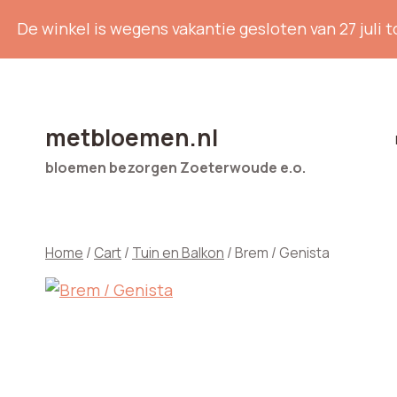
Doorgaan
De winkel is wegens vakantie gesloten van 27 juli t
naar
inhoud
metbloemen.nl
bloemen bezorgen Zoeterwoude e.o.
Home
/
Cart
/
Tuin en Balkon
/
Brem / Genista