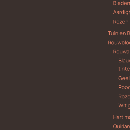
Bieder
Aardig
Rozen
Tuin en 
Rouwblo
Rouwa
Blauw
tint
Geel
Roo
Roze
Wit 
Hart m
Quirla