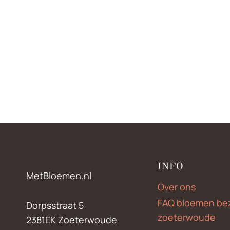
INFO
MetBloemen.nl
Over ons
FAQ bloemen be
Dorpsstraat 5
zoeterwoude
2381EK Zoeterwoude