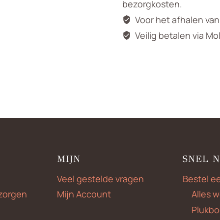
bezorgkosten.
Voor het afhalen va
Veilig betalen via Mo
MIJN
SNEL 
Veel gestelde vragen
Bestel e
zorgen
Mijn Account
Alles 
Plukbo