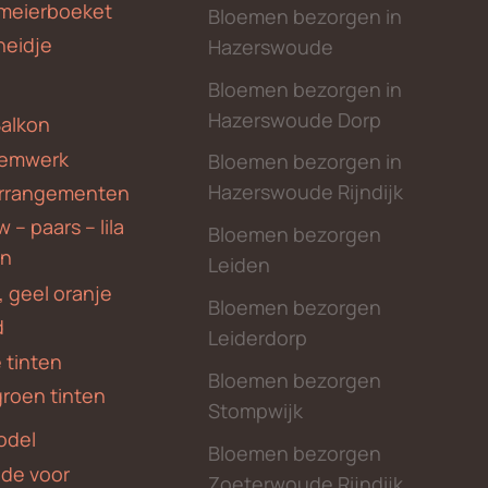
meierboeket
Bloemen bezorgen in
heidje
Hazerswoude
Bloemen bezorgen in
Hazerswoude Dorp
Balkon
emwerk
Bloemen bezorgen in
Hazerswoude Rijndijk
rrangementen
 – paars – lila
Bloemen bezorgen
en
Leiden
, geel oranje
Bloemen bezorgen
d
Leiderdorp
 tinten
Bloemen bezorgen
groen tinten
Stompwijk
odel
Bloemen bezorgen
nde voor
Zoeterwoude Rijndijk