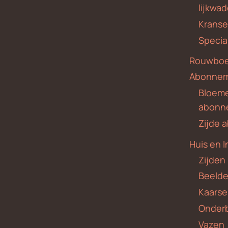
lijkwa
Krans
Specia
Rouwboe
Abonne
Bloem
abonn
Zijde
Huis en I
Zijden
Beeld
Kaars
Onder
Vazen