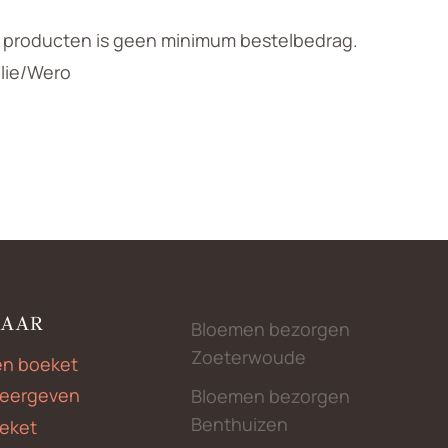
n producten is geen minimum bestelbedrag.
llie/Wero
NAAR
Bloemen bezorgen
Zoeterwoude
en boeket
weergeven
Bloemen bezorgen
Benthuizen
eket