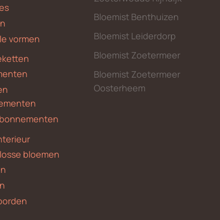
des
Bloemist Benthuizen
en
Bloemist Leiderdorp
le vormen
Bloemist Zoetermeer
ketten
menten
Bloemist Zoetermeer
Oosterheem
en
ementen
 abonnementen
nterieur
 losse bloemen
en
en
borden