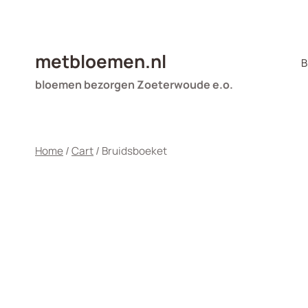
Doorgaan
naar
inhoud
metbloemen.nl
B
bloemen bezorgen Zoeterwoude e.o.
Home
/
Cart
/
Bruidsboeket