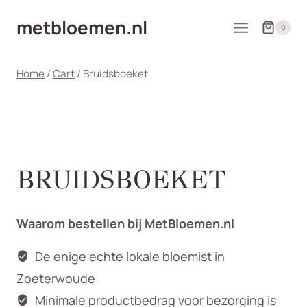
Doorgaan
metbloemen.nl
naar
0
inhoud
Home
/
Cart
/
Bruidsboeket
BRUIDSBOEKET
Waarom bestellen bij MetBloemen.nl
De enige echte lokale bloemist in
Zoeterwoude
Minimale productbedrag voor bezorging is