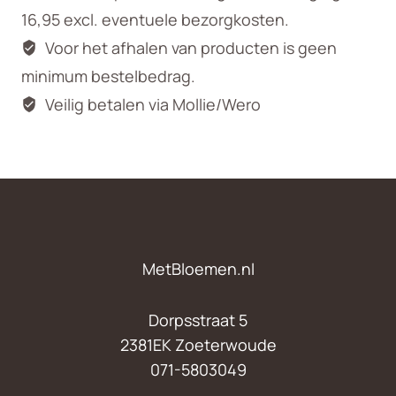
16,95 excl. eventuele bezorgkosten.
Voor het afhalen van producten is geen
minimum bestelbedrag.
Veilig betalen via Mollie/Wero
MetBloemen.nl
Dorpsstraat 5
2381EK Zoeterwoude
071-5803049