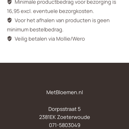
Minimale productbedrag voor bezorging is
16,95 excl. eventuele bezorgkosten.
Voor het afhalen van producten is geen
minimum bestelbedrag.
Veilig betalen via Mollie/Wero
MetBloemen.nl
Dorpsstraat 5
2381EK Zoeterwoude
071-5803049