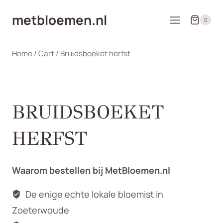
Doorgaan
metbloemen.nl
naar
0
inhoud
Home
/
Cart
/
Bruidsboeket herfst
BRUIDSBOEKET
HERFST
Waarom bestellen bij MetBloemen.nl
De enige echte lokale bloemist in
Zoeterwoude