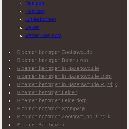
Beelden
Kaarsen
Onderborden
Vazen
Vazen Des pots
Bloemen bezorgen Zoeterwoude
Bloemen bezorgen Benthuizen
Bloemen bezorgen in Hazerswoude
Bloemen bezorgen in Hazerswoude Dorp
Bloemen bezorgen in Hazerswoude Rijndijk
Bloemen bezorgen Leiden
Bloemen bezorgen Leiderdorp
Bloemen bezorgen Stompwijk
Bloemen bezorgen Zoeterwoude Rijndijk
Bloemist Benthuizen