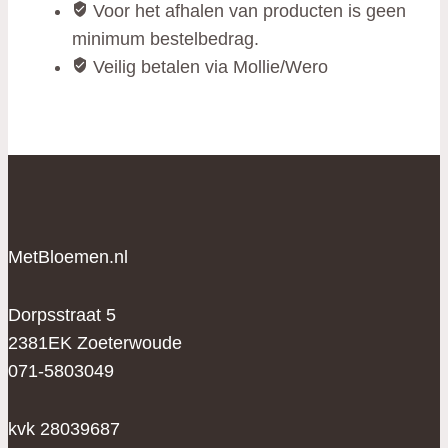
Voor het afhalen van producten is geen
minimum bestelbedrag.
Veilig betalen via Mollie/Wero
MetBloemen.nl
Dorpsstraat 5
2381EK Zoeterwoude
071-5803049
kvk 28039687