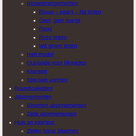
Rouwarrangementen
Blauw – paars – lila tinten
Geel, geel oranje
Rood
Roze tinten
Wit groen tinten
Hart model
Quirlande voor lijkwades
Kransen
Speciale vormen
Rouwboeketten
Abonnementen
Bloemen abonnementen
Zijde abonnementen
Huis en Interieur
Zijden losse bloemen