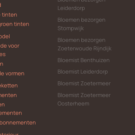
d
Leiderdorp
 tinten
Bloemen bezorgen
groen tinten
Stompwijk
odel
Bloemen bezorgen
nde voor
Zoeterwoude Rijndijk
des
Bloemist Benthuizen
en
Bloemist Leiderdorp
le vormen
Bloemist Zoetermeer
ketten
menten
Bloemist Zoetermeer
Oosterheem
en
ementen
 abonnementen
nterieur