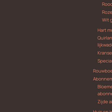
Roo
Roze
Wit 
Hart m
Quirla
lijkwa
Krans
Specia
Rouwboe
Abonne
Bloem
abonn
Zijde
Huis en I