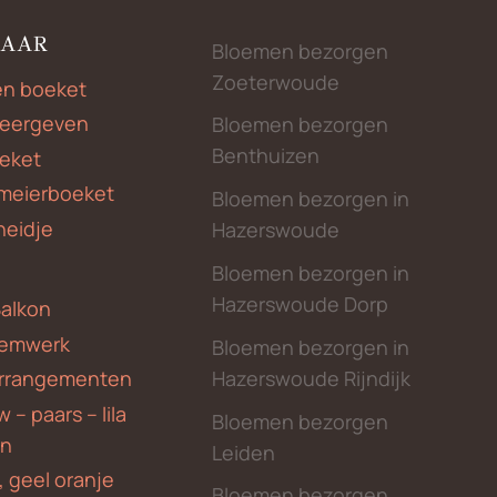
NAAR
Bloemen bezorgen
Zoeterwoude
en boeket
weergeven
Bloemen bezorgen
Benthuizen
eket
meierboeket
Bloemen bezorgen in
heidje
Hazerswoude
Bloemen bezorgen in
Hazerswoude Dorp
Balkon
emwerk
Bloemen bezorgen in
Hazerswoude Rijndijk
rrangementen
 – paars – lila
Bloemen bezorgen
en
Leiden
, geel oranje
Bloemen bezorgen