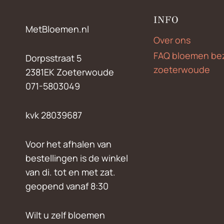
INFO
MetBloemen.nl
Over ons
FAQ bloemen be
Dorpsstraat 5
zoeterwoude
2381EK Zoeterwoude
071-5803049
kvk 28039687
Voor het afhalen van
bestellingen is de winkel
van di. tot en met zat.
geopend vanaf 8:30
Wilt u zelf bloemen