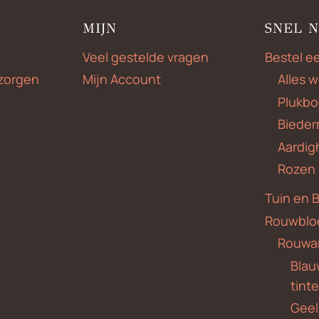
MIJN
SNEL 
Veel gestelde vragen
Bestel e
zorgen
Mijn Account
Alles 
Plukbo
Bieder
Aardig
Rozen
Tuin en 
Rouwblo
Rouwa
Blauw
tint
Geel