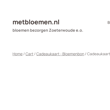
Doorgaan
naar
inhoud
metbloemen.nl
B
bloemen bezorgen Zoeterwoude e.o.
Home
/
Cart
/
Cadeaukaart - Bloemenbon
/
Cadeaukaar