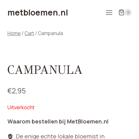
Doorgaan
metbloemen.nl
naar
0
inhoud
Home
/
Cart
/
Campanula
CAMPANULA
€
2,95
Uitverkocht
Waarom bestellen bij MetBloemen.nl
De enige echte lokale bloemist in