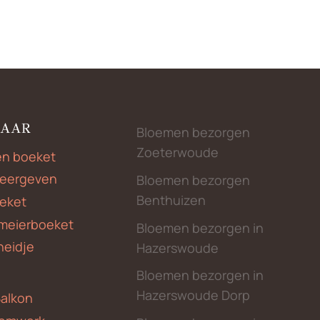
NAAR
Bloemen bezorgen
Zoeterwoude
en boeket
weergeven
Bloemen bezorgen
Benthuizen
eket
meierboeket
Bloemen bezorgen in
heidje
Hazerswoude
Bloemen bezorgen in
Hazerswoude Dorp
Balkon