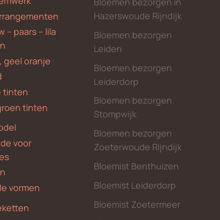
emwerk
Bloemen bezorgen in
Hazerswoude Rijndijk
rrangementen
 – paars – lila
Bloemen bezorgen
en
Leiden
, geel oranje
Bloemen bezorgen
d
Leiderdorp
 tinten
Bloemen bezorgen
groen tinten
Stompwijk
odel
Bloemen bezorgen
nde voor
Zoeterwoude Rijndijk
des
Bloemist Benthuizen
en
Bloemist Leiderdorp
le vormen
Bloemist Zoetermeer
ketten