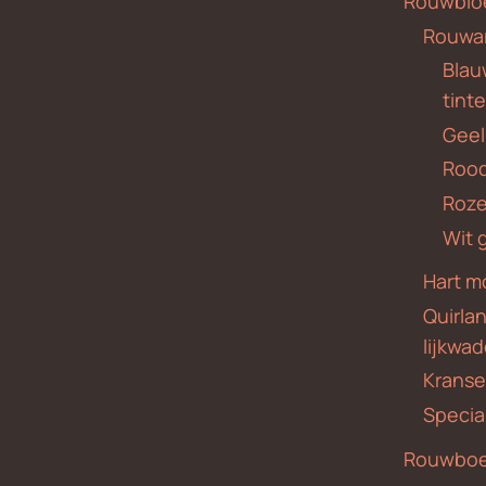
Rouwblo
Rouwa
Blauw
tint
Geel
Roo
Roze
Wit 
Hart m
Quirla
lijkwa
Krans
Specia
Rouwboe