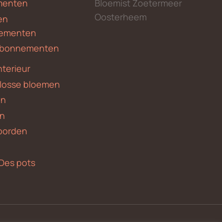
menten
Bloemist Zoetermeer
Oosterheem
en
ementen
 abonnementen
nterieur
 losse bloemen
en
en
borden
Des pots