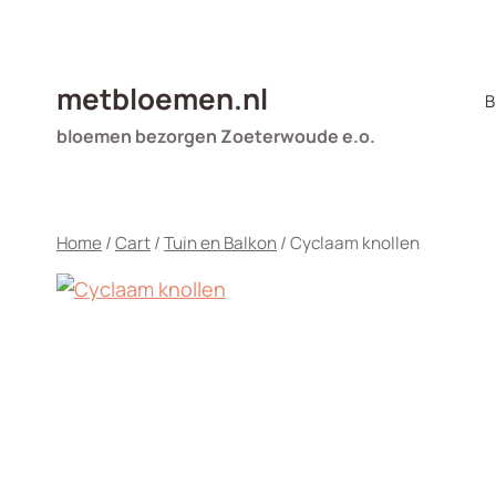
Doorgaan
naar
inhoud
metbloemen.nl
B
bloemen bezorgen Zoeterwoude e.o.
Home
/
Cart
/
Tuin en Balkon
/
Cyclaam knollen