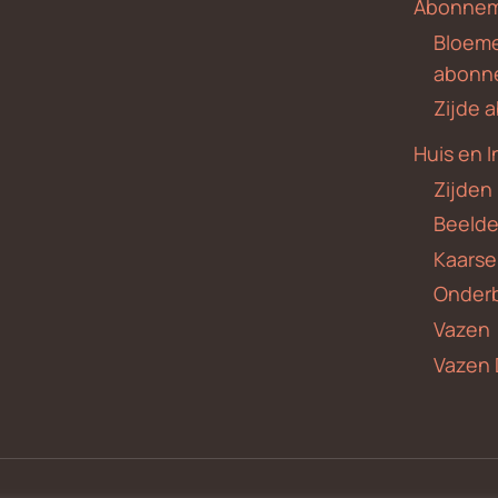
Abonne
Bloem
abonn
Zijde
Huis en I
Zijden
Beeld
Kaars
Onder
Vazen
Vazen 