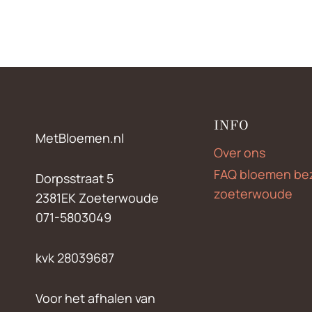
INFO
MetBloemen.nl
Over ons
FAQ bloemen be
Dorpsstraat 5
zoeterwoude
2381EK Zoeterwoude
071-5803049
kvk 28039687
Voor het afhalen van