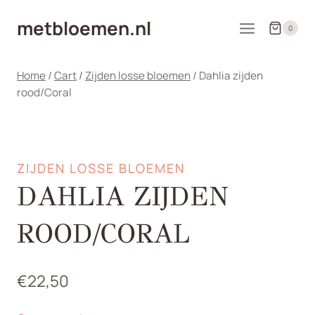
Doorgaan
metbloemen.nl
naar
0
inhoud
Home
/
Cart
/
Zijden losse bloemen
/
Dahlia zijden
rood/Coral
ZIJDEN LOSSE BLOEMEN
DAHLIA ZIJDEN
ROOD/CORAL
€
22,50