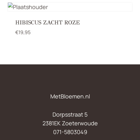
HIBISCUS ZACHT ROZE
€
19,95
MetBloemen.nl
Dorpsstraat 5
2381EK Zoeterwoude
071-5803049