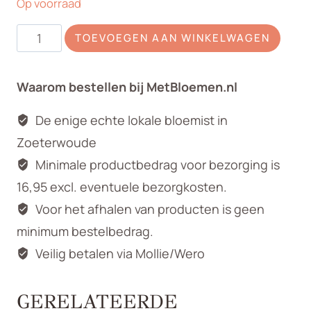
Op voorraad
Dahlia
TOEVOEGEN AAN WINKELWAGEN
zijden
rood/Coral
Waarom bestellen bij MetBloemen.nl
aantal
De enige echte lokale bloemist in
Zoeterwoude
Minimale productbedrag voor bezorging is
16,95 excl. eventuele bezorgkosten.
Voor het afhalen van producten is geen
minimum bestelbedrag.
Veilig betalen via Mollie/Wero
GERELATEERDE