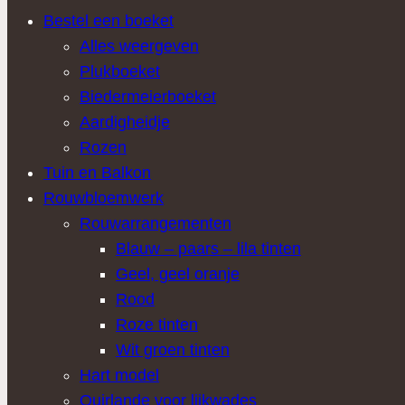
Bestel een boeket
Alles weergeven
Plukboeket
Biedermeierboeket
Aardigheidje
Rozen
Tuin en Balkon
Rouwbloemwerk
Rouwarrangementen
Blauw – paars – lila tinten
Geel, geel oranje
Rood
Roze tinten
Wit groen tinten
Hart model
Quirlande voor lijkwades