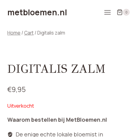
Doorgaan
metbloemen.nl
naar
0
inhoud
Home
/
Cart
/
Digitalis zalm
DIGITALIS ZALM
€
9,95
Uitverkocht
Waarom bestellen bij MetBloemen.nl
De enige echte lokale bloemist in