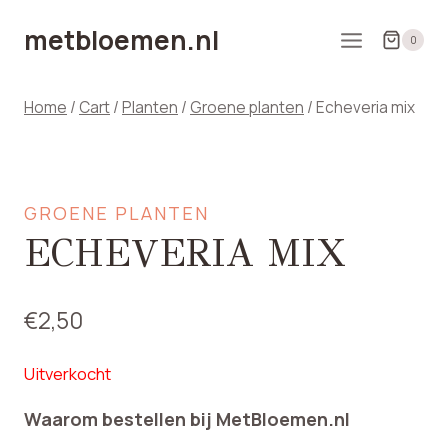
Doorgaan
metbloemen.nl
naar
0
inhoud
Home
/
Cart
/
Planten
/
Groene planten
/
Echeveria mix
GROENE PLANTEN
ECHEVERIA MIX
€
2,50
Uitverkocht
Waarom bestellen bij MetBloemen.nl