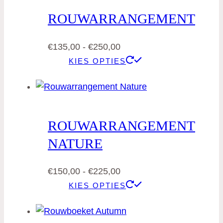
ROUWARRANGEMENT
Prijsklasse:
€
135,00
-
€
250,00
€135,00
Dit
KIES OPTIES
tot
product
€250,00
heeft
meerdere
variaties.
ROUWARRANGEMENT
Deze
NATURE
optie
kan
Prijsklasse:
€
150,00
-
€
225,00
gekozen
€150,00
Dit
worden
KIES OPTIES
tot
product
op
€225,00
heeft
de