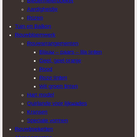
Biedermeierboeket
Aardigheidje
Rozen
Tuin en Balkon
Rouwbloemwerk
Rouwarrangementen
Blauw – paars – lila tinten
Geel, geel oranje
Rood
Roze tinten
Wit groen tinten
Hart model
Quirlande voor lijkwades
Kransen
Speciale vormen
Rouwboeketten