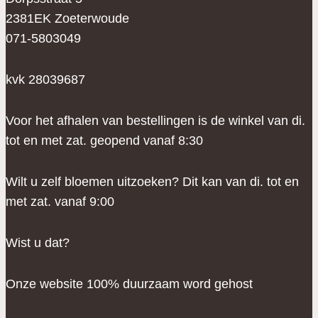
op
2381EK Zoeterwoude
de
071-5803049
productpagina
kvk 28039687
Voor het afhalen van bestellingen is de winkel van di.
tot en met zat. geopend vanaf 8:30
Wilt u zelf bloemen uitzoeken? Dit kan van di. tot en
met zat. vanaf 9:00
Wist u dat?
Onze website 100% duurzaam word gehost