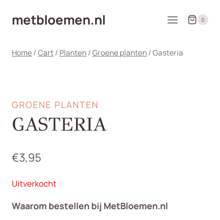
Doorgaan
metbloemen.nl
naar
0
inhoud
Home
/
Cart
/
Planten
/
Groene planten
/
Gasteria
GROENE PLANTEN
GASTERIA
€
3,95
Uitverkocht
Waarom bestellen bij MetBloemen.nl