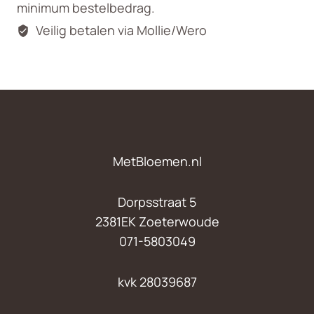
minimum bestelbedrag.
Veilig betalen via Mollie/Wero
MetBloemen.nl
Dorpsstraat 5
2381EK Zoeterwoude
071-5803049
kvk 28039687